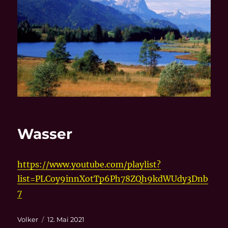
Wasser
https://www.youtube.com/playlist?
list=PLCoy9innXotTp6Ph78ZQh9kdWUdy3Dnb
7
Autor
Veröffentlicht
Volker
12. Mai 2021