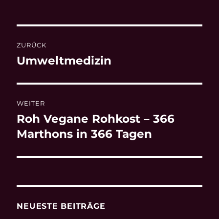
am
Beitragsnavigation
ZURÜCK
Umweltmedizin
Vorheriger
Beitrag:
WEITER
Roh Vegane Rohkost – 366
Nächster
Beitrag:
Marthons in 366 Tagen
NEUESTE BEITRÄGE