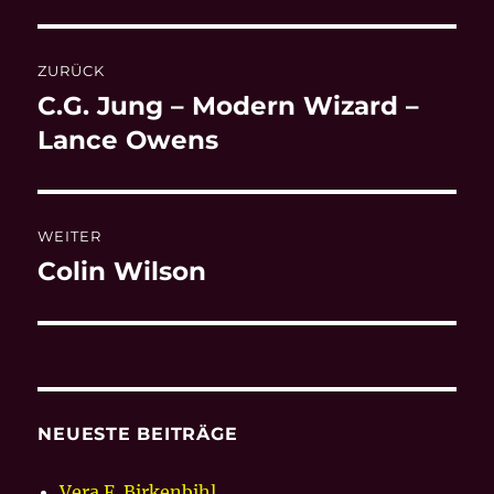
Beitragsnavigation
ZURÜCK
C.G. Jung – Modern Wizard –
Vorheriger
Beitrag:
Lance Owens
WEITER
Colin Wilson
Nächster
Beitrag:
NEUESTE BEITRÄGE
Vera F. Birkenbihl