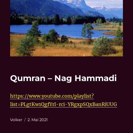
Qumran – Nag Hammadi
https://www.youtube.com/playlist?
list=PLgtKw1QgfYrl-rci-YRgxpSQxBanRiUUG
Autor
Veröffentlicht
Volker
2. Mai 2021
am