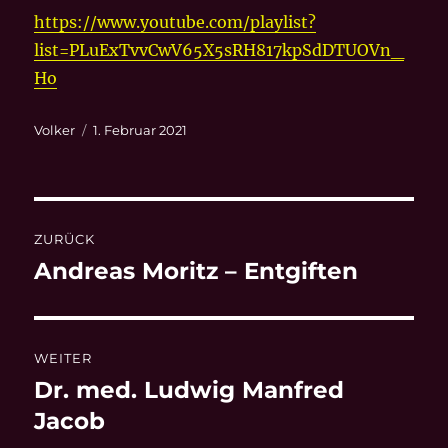
https://www.youtube.com/playlist?
list=PLuExTvvCwV65X5sRH817kpSdDTUOVn_
Ho
Autor
Veröffentlicht
Volker
1. Februar 2021
am
Beitragsnavigation
ZURÜCK
Andreas Moritz – Entgiften
Vorheriger
Beitrag:
WEITER
Dr. med. Ludwig Manfred
Nächster
Beitrag:
Jacob