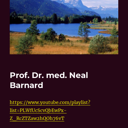
Prof. Dr. med. Neal
Barnard
https://www.youtube.com/playlist?
list=PLWfUcScvQbEwPx-
Z_RcZTZaw2hQOh76vT