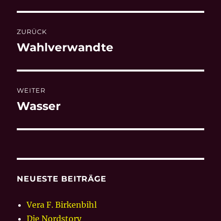
Beitragsnavigation
ZURÜCK
Wahlverwandte
Vorheriger
Beitrag:
WEITER
Wasser
Nächster
Beitrag:
NEUESTE BEITRÄGE
Vera F. Birkenbihl
Die Nordstory