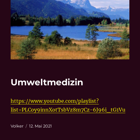
Umweltmedizin
https://www.youtube.com/playlist?
list=PLCoy9innXotTsbVz8m7Cz-6J96i_tG1Vu
Autor
Veröffentlicht
Volker
12. Mai 2021
am