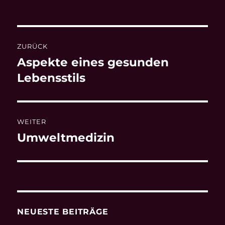
am
Beitragsnavigation
ZURÜCK
Aspekte eines gesunden
Vorheriger
Beitrag:
Lebensstils
WEITER
Umweltmedizin
Nächster
Beitrag:
NEUESTE BEITRÄGE