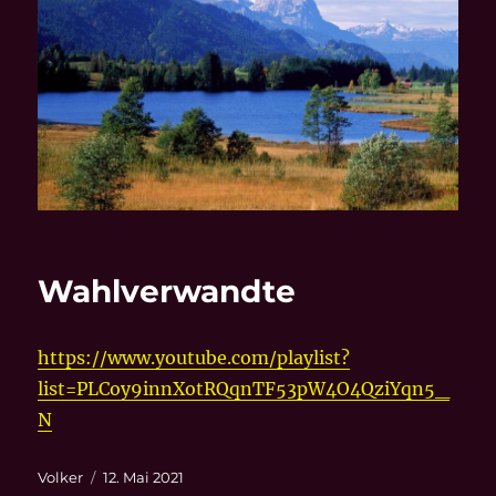
Wahlverwandte
https://www.youtube.com/playlist?
list=PLCoy9innXotRQqnTF53pW4O4QziYqn5_
N
Autor
Veröffentlicht
Volker
12. Mai 2021