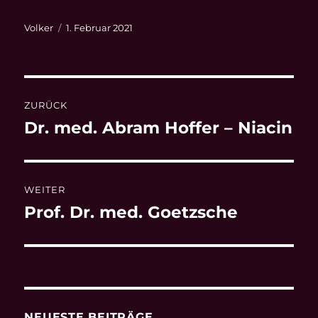
Autor
Veröffentlicht
Volker
1. Februar 2021
am
Beitragsnavigation
ZURÜCK
Dr. med. Abram Hoffer – Niacin
Vorheriger
Beitrag:
WEITER
Prof. Dr. med. Goetzsche
Nächster
Beitrag:
NEUESTE BEITRÄGE