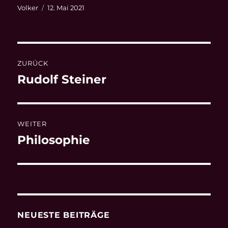
Autor
Veröffentlicht
Volker
12. Mai 2021
am
Beitragsnavigation
ZURÜCK
Rudolf Steiner
Vorheriger
Beitrag:
WEITER
Philosophie
Nächster
Beitrag:
NEUESTE BEITRÄGE