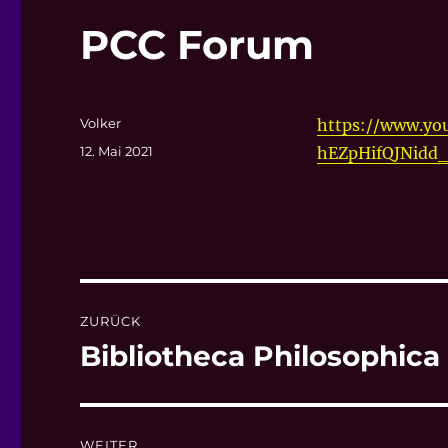
PCC Forum
Autor
Volker
https://www.yo
Veröffentlicht
12. Mai 2021
hEZpHifQJNidd
am
Beitragsnavigation
ZURÜCK
Bibliotheca Philosophic
Vorheriger
Beitrag:
WEITER