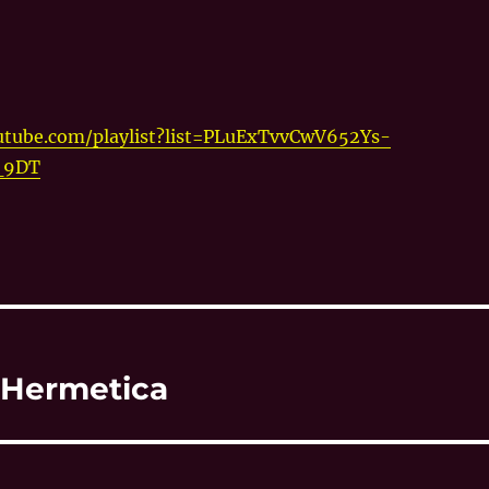
utube.com/playlist?list=PLuExTvvCwV652Ys-
_9DT
a Hermetica