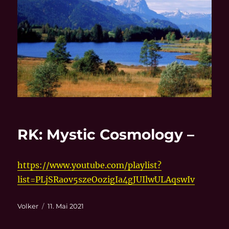
RK: Mystic Cosmology –
https://www.youtube.com/playlist?
list=PLjSRaov5szeOozigIa4gJUIlwULAqswIv
Autor
Veröffentlicht
Volker
11. Mai 2021
am