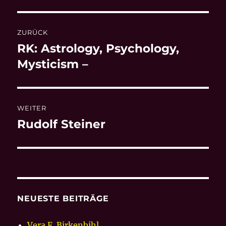
Beitragsnavigation
ZURÜCK
RK: Astrology, Psychology,
Vorheriger
Beitrag:
Mysticism –
WEITER
Rudolf Steiner
Nächster
Beitrag:
NEUESTE BEITRÄGE
Vera F. Birkenbihl