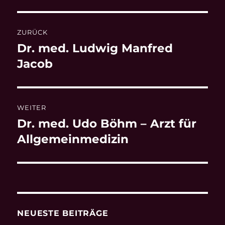
Beitragsnavigation
ZURÜCK
Dr. med. Ludwig Manfred
Vorheriger
Beitrag:
Jacob
WEITER
Dr. med. Udo Böhm – Arzt für
Nächster
Beitrag:
Allgemeinmedizin
NEUESTE BEITRÄGE