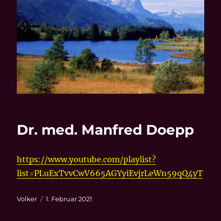
Dr. med. Manfred Doepp
https://www.youtube.com/playlist?
list=PLuExTvvCwV665AGYyiEvjrLeWn59qQ4yT
Autor
Veröffentlicht
Volker
1. Februar 2021
am