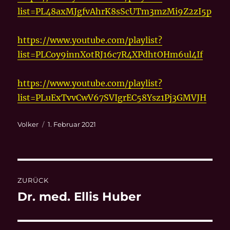
list=PL48axMJgfvAhrK8sScUTm3mzMi9Z2zI5p
https://www.youtube.com/playlist?
list=PLCoy9innXotRJ16c7R4XPdhtOHm6ul4If
https://www.youtube.com/playlist?
list=PLuExTvvCwV67SVIgrEC58Ysz1Pj3GMVJH
Autor
Veröffentlicht
Volker
1. Februar 2021
am
Beitragsnavigation
ZURÜCK
Dr. med. Ellis Huber
Vorheriger
Beitrag: