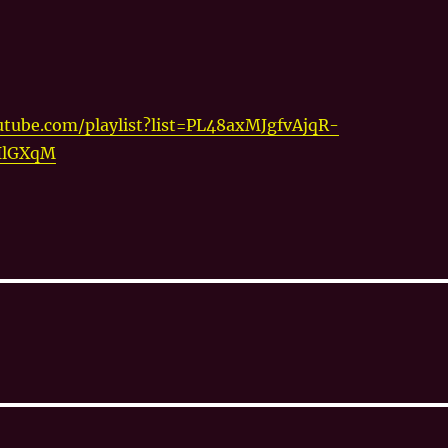
tube.com/playlist?list=PL48axMJgfvAjqR-
IlGXqM