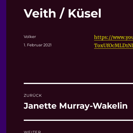
Veith / Küsel
Autor
Volker
https://www.you
Veröffentlicht
1. Februar 2021
ToxUfOcMLD1N
am
Beitragsnavigation
ZURÜCK
Janette Murray-Wakelin
Vorheriger
Beitrag:
WEITER